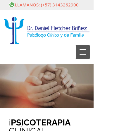
LLÁMANOS: (+57)
3143262900
psicólogo_clínico_bucaramanga_Daniel_Fl
¡
PSICOTERAPIA
psicólogo_clínico_bucaramanga_Daniel_Fletcher