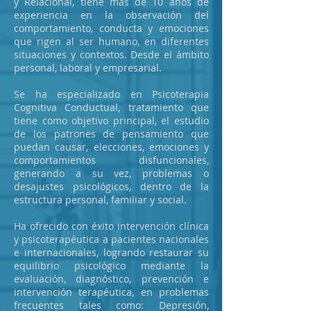
y Relacional, tiene más de 10 años de
experiencia en la observación del
comportamiento, conducta y emociones
que rigen al ser humano, en diferentes
situaciones y contextos. Desde el ámbito
personal, laboral y empresarial.
Se ha especializado en Psicoterapia
Cognitiva Conductual, tratamiento que
tiene como objetivo principal, el estudio
de los patrones de pensamiento que
puedan causar, elecciones, emociones y
comportamientos disfuncionales,
generando a su vez, problemas o
desajustes psicológicos, dentro de la
estructura personal, familiar y social.
Ha ofrecido con éxito intervención clínica
y psicoterapéutica a pacientes nacionales
e internacionales, logrando restaurar su
equilibrio psicológico mediante la
evaluación, diagnóstico, prevención e
intervención terapéutica, en problemas
frecuentes tales como: Depresión,